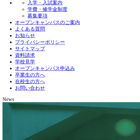
入学・入試案内
学費・修学金制度
募集要項
オープンキャンパスのご案内
よくある質問
お知らせ
プライバシーポリシー
サイトマップ
資料請求
学校見学
オープンキャンパス申込み
卒業生の方へ
在校生の方へ
お問い合わせ
News