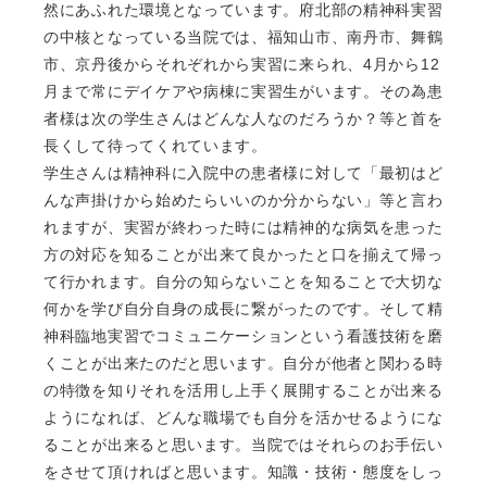
然にあふれた環境となっています。府北部の精神科実習
の中核となっている当院では、福知山市、南丹市、舞鶴
市、京丹後からそれぞれから実習に来られ、4月から12
月まで常にデイケアや病棟に実習生がいます。その為患
者様は次の学生さんはどんな人なのだろうか？等と首を
長くして待ってくれています。
学生さんは精神科に入院中の患者様に対して「最初はど
んな声掛けから始めたらいいのか分からない」等と言わ
れますが、実習が終わった時には精神的な病気を患った
方の対応を知ることが出来て良かったと口を揃えて帰っ
て行かれます。自分の知らないことを知ることで大切な
何かを学び自分自身の成長に繋がったのです。そして精
神科臨地実習でコミュニケーションという看護技術を磨
くことが出来たのだと思います。自分が他者と関わる時
の特徴を知りそれを活用し上手く展開することが出来る
ようになれば、どんな職場でも自分を活かせるようにな
ることが出来ると思います。当院ではそれらのお手伝い
をさせて頂ければと思います。知識・技術・態度をしっ